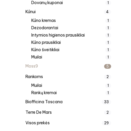
Dovanų kuponai
1
Kūnui
4
Kūno kremas
1
Dezodorantai
1
Intymios higienos prausikliai
1
Kūno prausikliai
1
Kūno šveitikliai
1
Muilai
1
Moss9
5
Rankoms
2
Muilai
1
Rankų kremai
1
Biofficina Toscana
33
Terre De Mars
2
Visos prekės
29