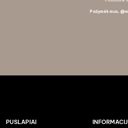
Pasidalink
Pažymėk mus, @
m
PUSLAPIAI
INFORMACI