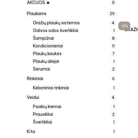
AKCIJOS 🔥
5
Plaukams
29
Gražių plaukų sistemos
4
-6%
GRAŽI
Galvos odos šveitikliai
1
Šampūnai
8
Kondicionieriai
11
Plaukų kaukės
7
Plaukų aliejai
1
Serumai
2
Rinkiniai
6
Kelioniniai rinkiniai
1
Veidui
4
Paakių kremai
1
Prausikliai
2
Šveitikliai
1
Kita
1