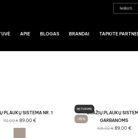
TUVĖ
APIE
BLOGAS
BRANDAI
TAPKITE PARTNE
NETURIME
Ų PLAUKŲ SISTEMA NR. 1
GRAŽIŲ PLAUKŲ SISTE
-15%
89,00
€
GARBANOMS
112,00
€
89,00
€
105,00
€