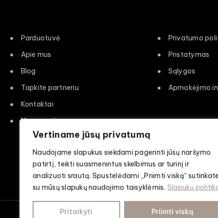
Parduotuvė
Privatumo poli
Apie mus
Pristatymas
Blog
Sąlygos
Tapkite partneriu
Apmokėjimo in
Kontaktai
Mano paskyra
Vertiname jūsų privatumą
Naudojame slapukus siekdami pagerinti jūsų naršymo
patirtį, teikti suasmenintus skelbimus ar turinį ir
analizuoti srautą. Spustelėdami „Priimti viską“ sutinkat
su mūsų slapukų naudojimo taisyklėmis.
Slapukų politik
Pritaikyti
Priimti viską