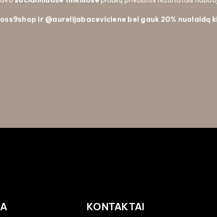
 savo
socialiniuose tinkluose
plaukų priežiūros rezultatais naud
oss9shop ir
@aurelijabaceviciene bei gauk
20% nuolaidą k
JA
KONTAKTAI