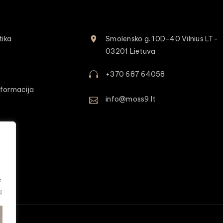
tika
Smolensko g. 10D-40 Vilnius LT-
03201 Lietuva
+370 687 64058
formacija
info@moss9.lt
e
a