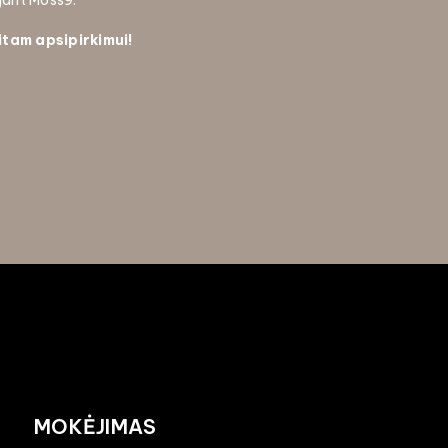
ojant Moss9.
itam apsipirkimui!
MOKĖJIMAS