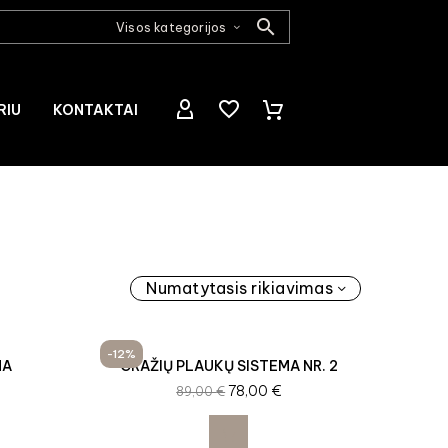
Visos kategorijos
RIU
KONTAKTAI
Numatytasis rikiavimas
-12%
MA
GRAŽIŲ PLAUKŲ SISTEMA NR. 2
78,00
€
89,00
€