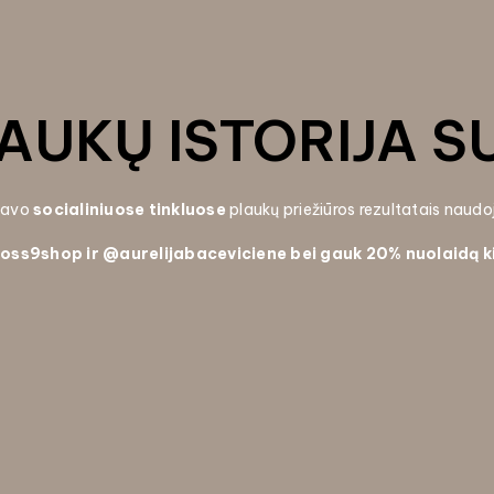
AUKŲ ISTORIJA S
 savo
socialiniuose tinkluose
plaukų priežiūros rezultatais naud
oss9shop ir
@aurelijabaceviciene bei gauk
20% nuolaidą k