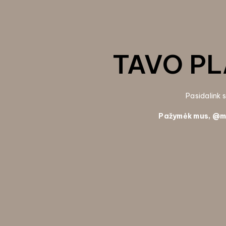
TAVO PL
Pasidalink
Pažymėk mus, @
m