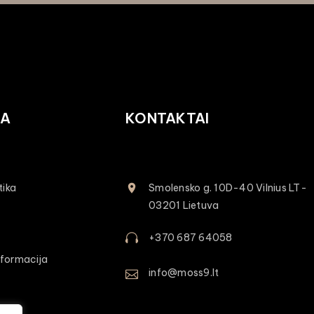
JA
KONTAKTAI
tika
Smolensko g. 10D-40 Vilnius LT-
03201 Lietuva
+370 687 64058
formacija
info@moss9.lt