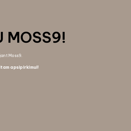
U MOSS9!
ojant Moss9.
itam apsipirkimui!