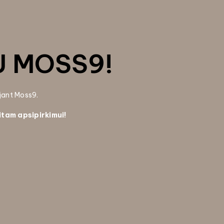
U MOSS9!
ojant Moss9.
itam apsipirkimui!