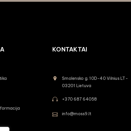
JA
KONTAKTAI
tika
Smolensko g. 10D-40 Vilnius LT-
03201 Lietuva
+370 687 64058
formacija
info@moss9.lt