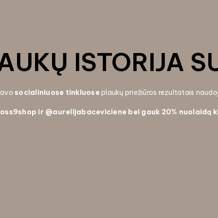
AUKŲ ISTORIJA S
 savo
socialiniuose tinkluose
plaukų priežiūros rezultatais naud
oss9shop ir
@aurelijabaceviciene bei gauk
20% nuolaidą k