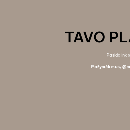
TAVO PL
Pasidalink
Pažymėk mus, @
m