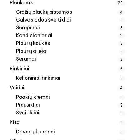
Plaukams
29
Gražių plaukų sistemos
4
Galvos odos šveitikliai
1
Šampūnai
8
Kondicionieriai
11
Plaukų kaukės
7
Plaukų aliejai
1
Serumai
2
Rinkiniai
6
Kelioniniai rinkiniai
1
Veidui
4
Paakių kremai
1
Prausikliai
2
Šveitikliai
1
Kita
1
Dovanų kuponai
1