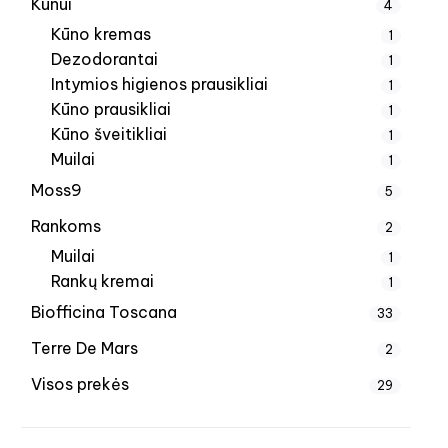
Kūnui
4
Kūno kremas
1
Dezodorantai
1
Intymios higienos prausikliai
1
Kūno prausikliai
1
Kūno šveitikliai
1
Muilai
1
Moss9
5
Rankoms
2
Muilai
1
Rankų kremai
1
Biofficina Toscana
33
Terre De Mars
2
Visos prekės
29