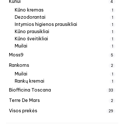
Kūnui
4
Kūno kremas
1
Dezodorantai
1
Intymios higienos prausikliai
1
Kūno prausikliai
1
Kūno šveitikliai
1
Muilai
1
Moss9
5
Rankoms
2
Muilai
1
Rankų kremai
1
Biofficina Toscana
33
Terre De Mars
2
Visos prekės
29