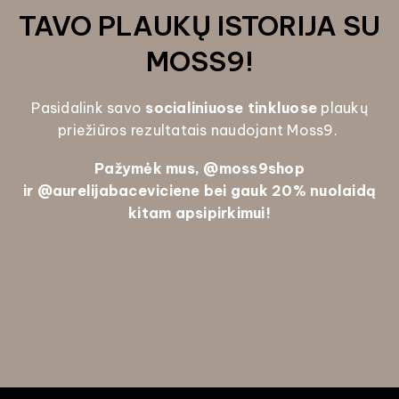
TAVO PLAUKŲ ISTORIJA SU
MOSS9!
Pasidalink savo
socialiniuose tinkluose
plaukų
priežiūros rezultatais naudojant Moss9.
Pažymėk mus, @
moss9shop
ir
@aurelijabaceviciene bei gauk
20% nuolaidą
kitam apsipirkimui!