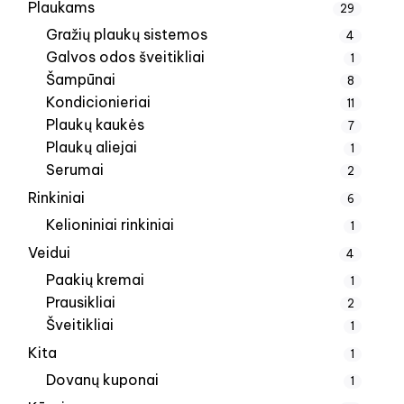
Plaukams
29
Gražių plaukų sistemos
4
Galvos odos šveitikliai
1
Šampūnai
8
Kondicionieriai
11
Plaukų kaukės
7
Plaukų aliejai
1
Serumai
2
Rinkiniai
6
Kelioniniai rinkiniai
1
Veidui
4
Paakių kremai
1
Prausikliai
2
Šveitikliai
1
Kita
1
Dovanų kuponai
1