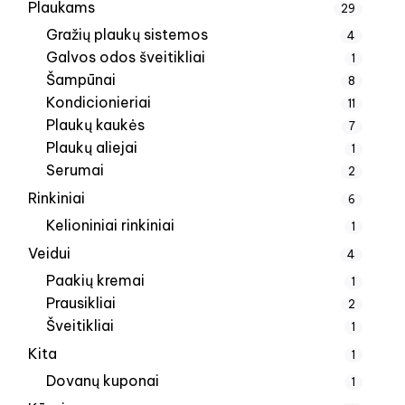
Plaukams
29
Gražių plaukų sistemos
4
Galvos odos šveitikliai
1
Šampūnai
8
Kondicionieriai
11
Plaukų kaukės
7
Plaukų aliejai
1
Serumai
2
Rinkiniai
6
Kelioniniai rinkiniai
1
Veidui
4
Paakių kremai
1
Prausikliai
2
Šveitikliai
1
Kita
1
Dovanų kuponai
1