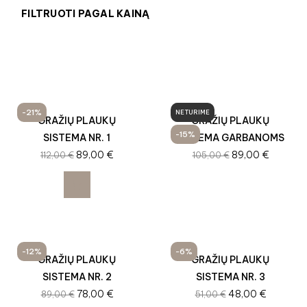
FILTRUOTI PAGAL KAINĄ
-21%
NETURIME
GRAŽIŲ PLAUKŲ
GRAŽIŲ PLAUKŲ
-15%
SISTEMA NR. 1
SISTEMA GARBANOMS
89,00
€
89,00
€
112,00
€
105,00
€
-12%
-6%
GRAŽIŲ PLAUKŲ
GRAŽIŲ PLAUKŲ
SISTEMA NR. 2
SISTEMA NR. 3
78,00
€
48,00
€
89,00
€
51,00
€