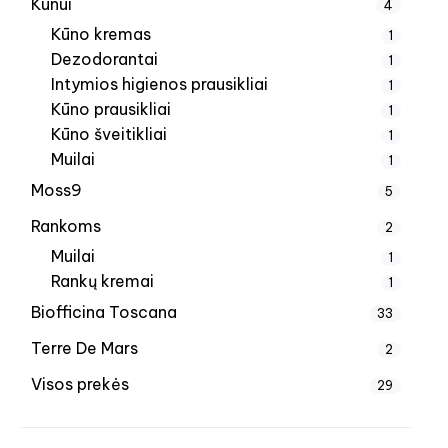
Kūnui
4
Kūno kremas
1
Dezodorantai
1
Intymios higienos prausikliai
1
Kūno prausikliai
1
Kūno šveitikliai
1
Muilai
1
Moss9
5
Rankoms
2
Muilai
1
Rankų kremai
1
Biofficina Toscana
33
Terre De Mars
2
Visos prekės
29