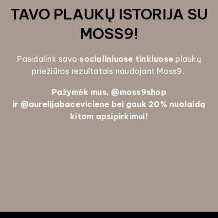
TAVO PLAUKŲ ISTORIJA SU
MOSS9!
Pasidalink savo
socialiniuose tinkluose
plaukų
priežiūros rezultatais naudojant Moss9.
Pažymėk mus, @
moss9shop
ir
@aurelijabaceviciene bei gauk
20% nuolaidą
kitam apsipirkimui!