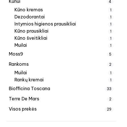
Kūnui
4
Kūno kremas
1
Dezodorantai
1
Intymios higienos prausikliai
1
Kūno prausikliai
1
Kūno šveitikliai
1
Muilai
1
Moss9
5
Rankoms
2
Muilai
1
Rankų kremai
1
Biofficina Toscana
33
Terre De Mars
2
Visos prekės
29