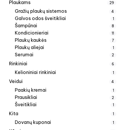
Plaukams
29
Gražių plaukų sistemos
4
Galvos odos šveitikliai
1
Šampūnai
8
Kondicionieriai
11
Plaukų kaukės
7
Plaukų aliejai
1
Serumai
2
Rinkiniai
6
Kelioniniai rinkiniai
1
Veidui
4
Paakių kremai
1
Prausikliai
2
Šveitikliai
1
Kita
1
Dovanų kuponai
1