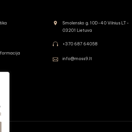
tika
Smolensko g. 10D-40 Vilnius LT-
03201 Lietuva
+370 687 64058
formacija
info@moss9.lt
e
a