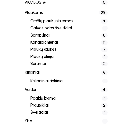
AKCIJOS 🔥
5
Plaukams
29
Gražių plaukų sistemos
4
Galvos odos šveitikliai
1
Šampūnai
8
Kondicionieriai
11
Plaukų kaukės
7
Plaukų aliejai
1
Serumai
2
Rinkiniai
6
Kelioniniai rinkiniai
1
Veidui
4
Paakių kremai
1
Prausikliai
2
Šveitikliai
1
Kita
1