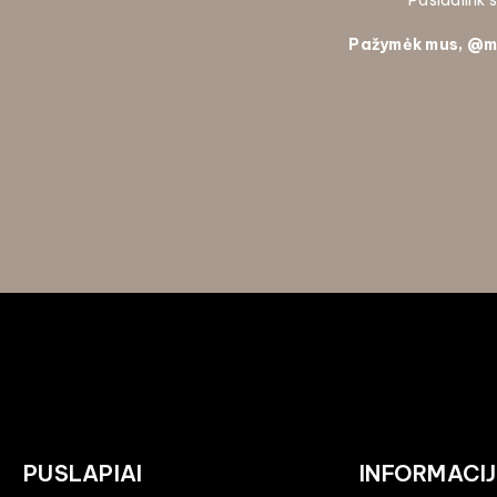
Pasidalink
Pažymėk mus, @
m
PUSLAPIAI
INFORMACI