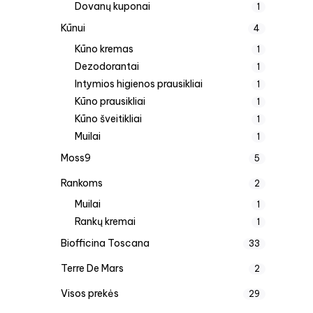
Dovanų kuponai
1
Kūnui
4
Kūno kremas
1
Dezodorantai
1
Intymios higienos prausikliai
1
Kūno prausikliai
1
Kūno šveitikliai
1
Muilai
1
Moss9
5
Rankoms
2
Muilai
1
Rankų kremai
1
Biofficina Toscana
33
Terre De Mars
2
Visos prekės
29