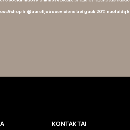
 savo
socialiniuose tinkluose
plaukų priežiūros rezultatais naud
oss9shop ir
@aurelijabaceviciene bei gauk
20% nuolaidą k
JA
KONTAKTAI