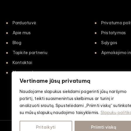
Parduotuvė
Privatumo poli
Apie mus
Pristatymas
Blog
Sąlygos
Tapkite partneriu
Apmokėjimo in
Kontaktai
Mano paskyra
Vertiname jūsų privatumą
Naudojame slapukus siekdami pagerinti jūsų naršymo
patirtį, teikti suasmenintus skelbimus ar turinį ir
analizuoti srautą. Spustelėdami „Priimti viską“ sutinkat
su mūsų slapukų naudojimo taisyklėmis.
Slapukų politik
Pritaikyti
Priimti viską