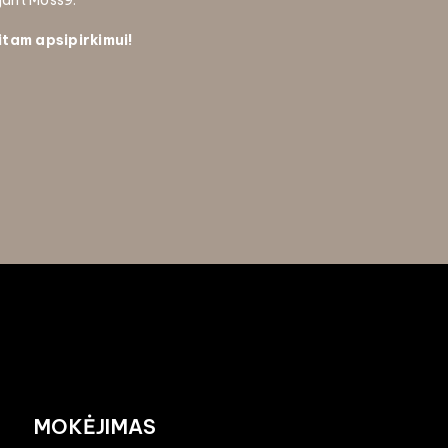
ojant Moss9.
itam apsipirkimui!
MOKĖJIMAS