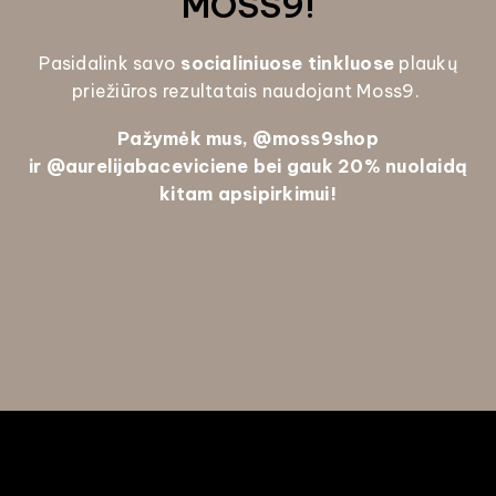
MOSS9!
Pasidalink savo
socialiniuose tinkluose
plaukų
priežiūros rezultatais naudojant Moss9.
Pažymėk mus, @
moss9shop
ir
@aurelijabaceviciene bei gauk
20% nuolaidą
kitam apsipirkimui!