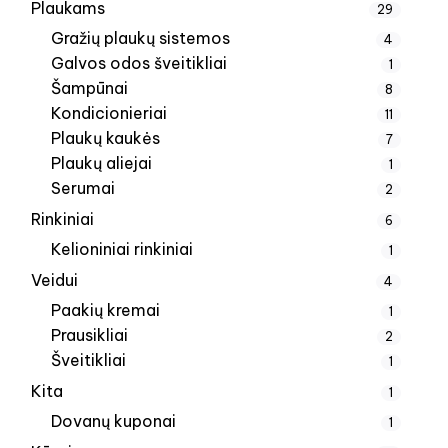
Plaukams
29
Gražių plaukų sistemos
4
Galvos odos šveitikliai
1
Šampūnai
8
Kondicionieriai
11
Plaukų kaukės
7
Plaukų aliejai
1
Serumai
2
Rinkiniai
6
Kelioniniai rinkiniai
1
Veidui
4
Paakių kremai
1
Prausikliai
2
Šveitikliai
1
Kita
1
Dovanų kuponai
1