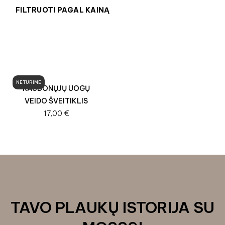
FILTRUOTI PAGAL KAINĄ
NETURIME
RAUDONŲJŲ UOGŲ
VEIDO ŠVEITIKLIS
17,00
€
TAVO PLAUKŲ ISTORIJA SU