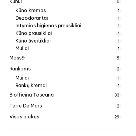
Kūnui
4
Kūno kremas
1
Dezodorantai
1
Intymios higienos prausikliai
1
Kūno prausikliai
1
Kūno šveitikliai
1
Muilai
1
Moss9
5
Rankoms
2
Muilai
1
Rankų kremai
1
Biofficina Toscana
33
Terre De Mars
2
Visos prekės
29